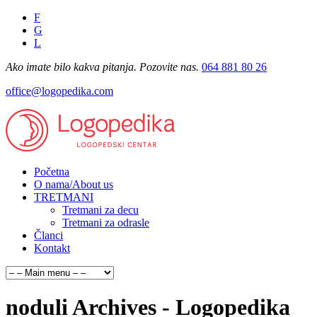
F
G
L
Ako imate bilo kakva pitanja. Pozovite nas.
064 881 80 26
office@logopedika.com
Početna
O nama/About us
TRETMANI
Tretmani za decu
Tretmani za odrasle
Članci
Kontakt
noduli Archives - Logopedika