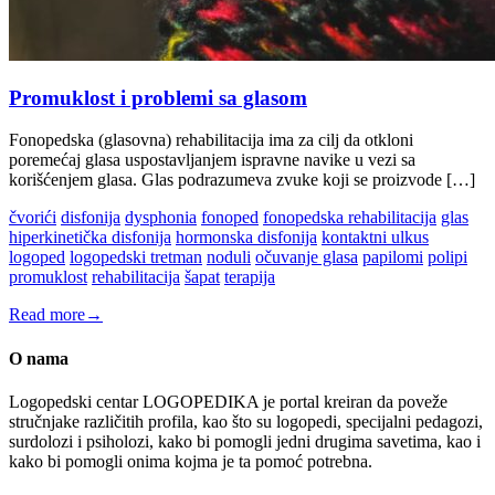
Promuklost i problemi sa glasom
Fonopedska (glasovna) rehabilitacija ima za cilj da otkloni
poremećaj glasa uspostavljanjem ispravne navike u vezi sa
korišćenjem glasa. Glas podrazumeva zvuke koji se proizvode […]
čvorići
disfonija
dysphonia
fonoped
fonopedska rehabilitacija
glas
hiperkinetička disfonija
hormonska disfonija
kontaktni ulkus
logoped
logopedski tretman
noduli
očuvanje glasa
papilomi
polipi
promuklost
rehabilitacija
šapat
terapija
Read more
→
O nama
Logopedski centar LOGOPEDIKA je portal kreiran da poveže
stručnjake različitih profila, kao što su logopedi, specijalni pedagozi,
surdolozi i psiholozi, kako bi pomogli jedni drugima savetima, kao i
kako bi pomogli onima kojma je ta pomoć potrebna.