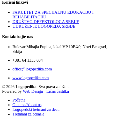
Korisni linkovi
FAKULTET ZA SPECIJALNU EDUKACIJU I
REHABILITACIJU
DRUŠTVO DEFEKTOLOGA SRBIJE
UDRUŽENJE LOGOPEDA SRBIJE
Kontaktirajte nas
Bulevar Mihajla Pupina, lokal VP 10E/49, Novi Beograd,
Srbija
+381 64 1333 034
office@logopedika.com
www.logopedika.com
© 2026
Logopedika
. Sva prava zadržana.
Powered by
Web Design
-
Lična čestitka
Početna
O nama/About us
Logopedski tretmani za decu
Tretmani za odrasle