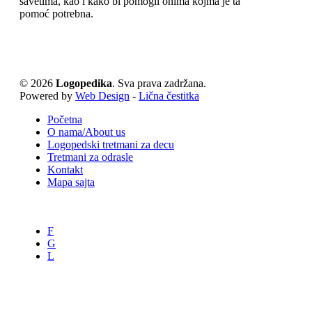
savetima, kao i kako bi pomogli onima kojma je ta
pomoć potrebna.
© 2026
Logopedika
. Sva prava zadržana.
Powered by
Web Design
-
Lična čestitka
Početna
O nama/About us
Logopedski tretmani za decu
Tretmani za odrasle
Kontakt
Mapa sajta
F
G
L