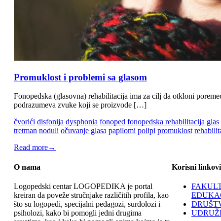
Promuklost i problemi sa glasom
Fonopedska (glasovna) rehabilitacija ima za cilj da otkloni poreme
podrazumeva zvuke koji se proizvode […]
čvorići
disfonija
dysphonia
fonoped
fonopedska rehabilitacija
glas
tretman
noduli
očuvanje glasa
papilomi
polipi
promuklost
rehabilit
Read more
→
O nama
Korisni linkovi
Logopedski centar LOGOPEDIKA je portal
FAKULT
kreiran da poveže stručnjake različitih profila, kao
EDUKAC
što su logopedi, specijalni pedagozi, surdolozi i
DRUŠTV
psiholozi, kako bi pomogli jedni drugima
UDRUŽE