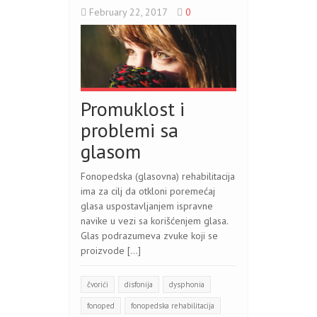
February 22, 2017
0
Promuklost i
problemi sa
glasom
Fonopedska (glasovna) rehabilitacija
ima za cilj da otkloni poremećaj
glasa uspostavljanjem ispravne
navike u vezi sa korišćenjem glasa.
Glas podrazumeva zvuke koji se
proizvode […]
čvorići
disfonija
dysphonia
fonoped
fonopedska rehabilitacija