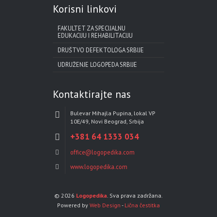
Korisni linkovi
FAKULTET ZA SPECIJALNU
EDUKACIJU I REHABILITACIJU
DRUŠTVO DEFEKTOLOGA SRBIJE
UDRUŽENJE LOGOPEDA SRBIJE
Kontaktirajte nas
Bulevar Mihajla Pupina, lokal VP
10E/49, Novi Beograd, Srbija
+381 64 1333 034
office@logopedika.com
www.logopedika.com
© 2026
Logopedika
. Sva prava zadržana.
Powered by
Web Design
-
Lična čestitka