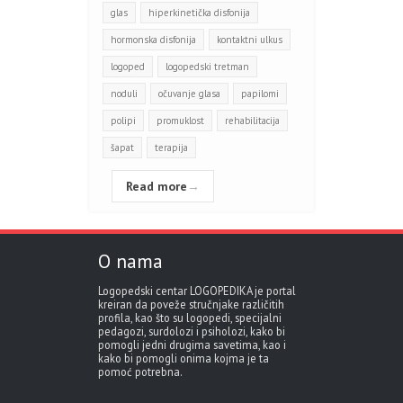
glas
hiperkinetička disfonija
hormonska disfonija
kontaktni ulkus
logoped
logopedski tretman
noduli
očuvanje glasa
papilomi
polipi
promuklost
rehabilitacija
šapat
terapija
Read more
→
O nama
Logopedski centar LOGOPEDIKA je portal
kreiran da poveže stručnjake različitih
profila, kao što su logopedi, specijalni
pedagozi, surdolozi i psiholozi, kako bi
pomogli jedni drugima savetima, kao i
kako bi pomogli onima kojma je ta
pomoć potrebna.