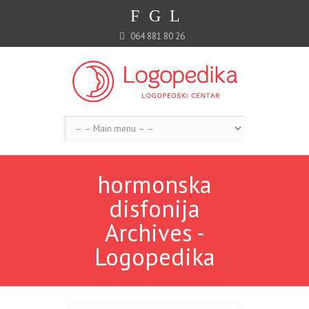
F
G
L
064 881 80 26
hormonska
disfonija
Archives -
Logopedika