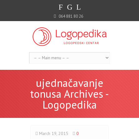
F
G
L
064 881 80 26
ujednačavanje
tonusa Archives -
Logopedika
March 19, 2015
0