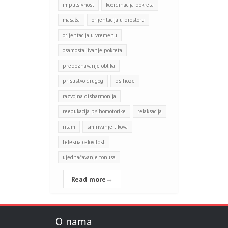
impulsivnost
koordinacija pokreta
masaža
orijentacija u prostoru
orijentacija u vremenu
osamostaljivanje pokreta
prepoznavanje oblika
prisustvo drugog
psihoze
razvojna disharmonija
reedukacija psihomotorike
relaksacija
ritam
smirivanje tikova
telesna celovitost
ujednačavanje tonusa
Read more
→
O nama