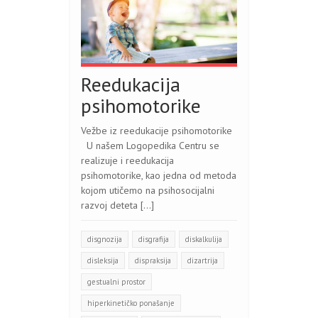
Reedukacija
psihomotorike
Vežbe iz reedukacije psihomotorike
U našem Logopedika Centru se
realizuje i reedukacija
psihomotorike, kao jedna od metoda
kojom utičemo na psihosocijalni
razvoj deteta […]
disgnozija
disgrafija
diskalkulija
disleksija
dispraksija
dizartrija
gestualni prostor
hiperkinetičko ponašanje