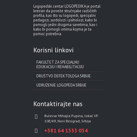
Logopedski centar LOGOPEDIKA je portal
kreiran da poveže stručnjake različitih
profila, kao što su logopedi, specijalni
pedagozi, surdolozi i psiholozi, kako bi
pomogli jedni drugima savetima, kao i
kako bi pomogli onima kojma je ta
pomoć potrebna.
Korisni linkovi
FAKULTET ZA SPECIJALNU
EDUKACIJU I REHABILITACIJU
DRUŠTVO DEFEKTOLOGA SRBIJE
UDRUŽENJE LOGOPEDA SRBIJE
Kontaktirajte nas
Bulevar Mihajla Pupina, lokal VP
10E/49, Novi Beograd, Srbija
+381 64 1333 034