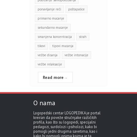
podizanje samopouzdanja
ponavljanje reči
poštapalice
primarno mucanje
sekundarno mucanje
smanjena koncentracija
strah
tikovi
tipovi mucanja
vežbe disanja
vežbe intonacije
vežbe relaksacije
Read more
→
O nama
Logopedski centar LOGOPEDIKA je portal
kreiran da poveže stručnjake različitih
profila, kao što su logopedi, specijalni
pedagozi, surdolozi i psiholozi, kako bi
pomogli jedni drugima savetima, kao i
kako bi pomogli onima kojma je ta