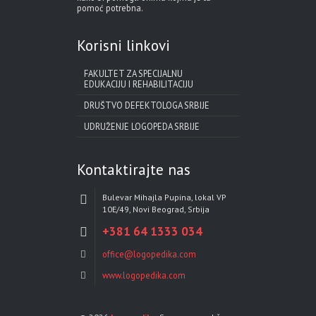
pomoć potrebna.
Korisni linkovi
FAKULTET ZA SPECIJALNU
EDUKACIJU I REHABILITACIJU
DRUŠTVO DEFEKTOLOGA SRBIJE
UDRUŽENJE LOGOPEDA SRBIJE
Kontaktirajte nas
Bulevar Mihajla Pupina, lokal VP
10E/49, Novi Beograd, Srbija
+381 64 1333 034
office@logopedika.com
www.logopedika.com