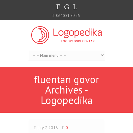
F
G
L
064 881 80 26
fluentan govor
Archives -
Logopedika
July 7, 2016
0