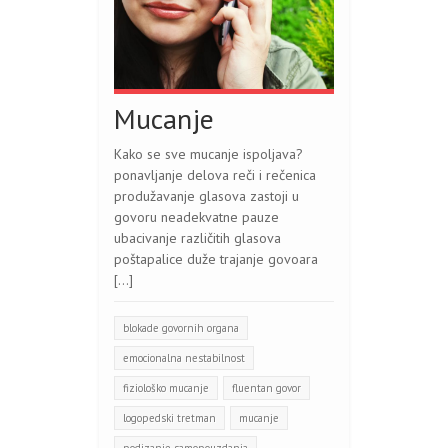
Mucanje
Kako se sve mucanje ispoljava?
ponavljanje delova reči i rečenica
produžavanje glasova zastoji u
govoru neadekvatne pauze
ubacivanje različitih glasova
poštapalice duže trajanje govoara
[…]
blokade govornih organa
emocionalna nestabilnost
fiziološko mucanje
fluentan govor
logopedski tretman
mucanje